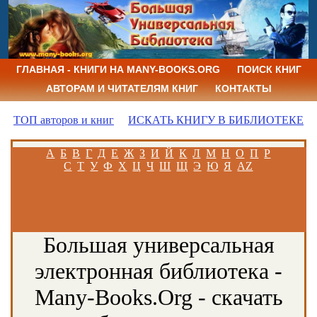
ГЛАВНАЯ - КНИГИ НА MANY-BOOKS.ORG
ПОИСК КНИГ
АВТОРАМ И ЧИТАТЕЛЯМ КНИГ
КОНТАКТЫ
ТОП авторов и книг
ИСКАТЬ КНИГУ В БИБЛИОТЕКЕ
А
Б
В
Г
Д
Е
Ж
З
И
Й
К
Л
М
Н
О
П
Р
С
Т
У
Ф
Х
Ц
Ч
Ш
Щ
Э
Ю
Я
AZ
Большая универсальная
электронная библиотека -
Many-Books.Org - скачать