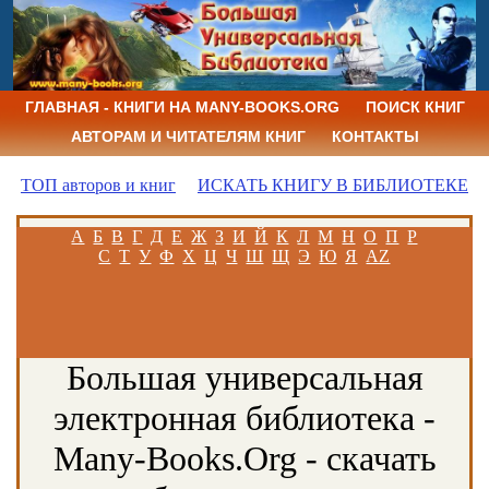
ГЛАВНАЯ - КНИГИ НА MANY-BOOKS.ORG
ПОИСК КНИГ
АВТОРАМ И ЧИТАТЕЛЯМ КНИГ
КОНТАКТЫ
ТОП авторов и книг
ИСКАТЬ КНИГУ В БИБЛИОТЕКЕ
А
Б
В
Г
Д
Е
Ж
З
И
Й
К
Л
М
Н
О
П
Р
С
Т
У
Ф
Х
Ц
Ч
Ш
Щ
Э
Ю
Я
AZ
Большая универсальная
электронная библиотека -
Many-Books.Org - скачать