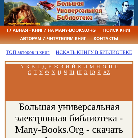
ГЛАВНАЯ - КНИГИ НА MANY-BOOKS.ORG
ПОИСК КНИГ
АВТОРАМ И ЧИТАТЕЛЯМ КНИГ
КОНТАКТЫ
ТОП авторов и книг
ИСКАТЬ КНИГУ В БИБЛИОТЕКЕ
А
Б
В
Г
Д
Е
Ж
З
И
Й
К
Л
М
Н
О
П
Р
С
Т
У
Ф
Х
Ц
Ч
Ш
Щ
Э
Ю
Я
AZ
Большая универсальная
электронная библиотека -
Many-Books.Org - скачать