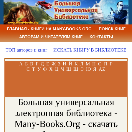
ГЛАВНАЯ - КНИГИ НА MANY-BOOKS.ORG
ПОИСК КНИГ
АВТОРАМ И ЧИТАТЕЛЯМ КНИГ
КОНТАКТЫ
ТОП авторов и книг
ИСКАТЬ КНИГУ В БИБЛИОТЕКЕ
А
Б
В
Г
Д
Е
Ж
З
И
Й
К
Л
М
Н
О
П
Р
С
Т
У
Ф
Х
Ц
Ч
Ш
Щ
Э
Ю
Я
AZ
Большая универсальная
электронная библиотека -
Many-Books.Org - скачать