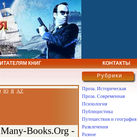
ЧИТАТЕЛЯМ КНИГ
КОНТАКТЫ
Рубрики
Проза. Историческая
Э
Ю
Я
AZ
Проза. Современная
Психология
Публицистика
Путешествия и география
Развлечения
 Many-Books.Org -
Разное