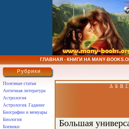
ГЛАВНАЯ - КНИГИ НА MANY-BOOKS.
Рубрики
Полезные статьи
А
Б
В
Г
Античная литература
Астрология
Астрология. Гадание
Биографии и мемуары
Биология
Большая универса
Боевики