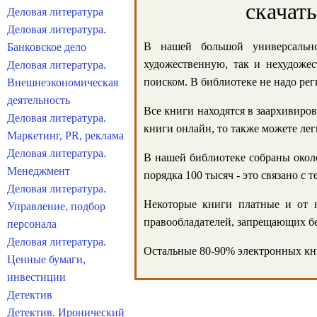
скачат
Деловая литература
Деловая литература.
В нашей большой универсально
Банковское дело
художественную, так и нехудожес
Деловая литература.
поиском. В библиотеке не надо реги
Внешнеэкономическая
деятельность
Все книги находятся в заархивиров
Деловая литература.
книги онлайн, то также можете лег
Маркетинг, PR, реклама
Деловая литература.
В нашей библиотеке собраны около
Менеджмент
порядка 100 тысяч - это связано с
Деловая литература.
Некоторые книги платные и от н
Управление, подбор
правообладателей, запрещающих бе
персонала
Деловая литература.
Остальные 80-90% электронных кни
Ценные бумаги,
инвестиции
Детектив
Детектив. Иронический