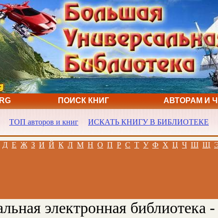
ORG
ПОИСК КНИГ
АВТОРАМ И 
ТОП авторов и книг
ИСКАТЬ КНИГУ В БИБЛИОТЕКЕ
Д
Е
Ж
З
И
Й
К
Л
М
Н
О
П
Р
С
Т
У
Ф
Х
Ц
Ч
Ш
Щ
льная электронная библиотека -