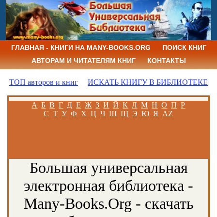
ГЛАВНАЯ - КНИГИ НА MANY-BOOKS.ORG
ПОИСК КНИГ
АВТОРАМ И ЧИТАТЕЛЯМ КНИГ
КОНТАКТЫ
ТОП авторов и книг
ИСКАТЬ КНИГУ В БИБЛИОТЕКЕ
А
Б
В
Г
Д
Е
Ж
З
И
Й
К
Л
М
Н
О
П
Р
С
Т
У
Ф
Х
Ц
Ч
Ш
Щ
Э
Ю
Я
AZ
Большая универсальная
электронная библиотека -
Many-Books.Org - скачать