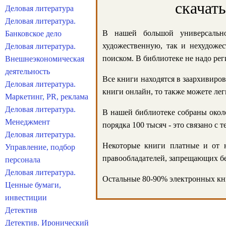
скачат
Деловая литература
Деловая литература.
В нашей большой универсально
Банковское дело
художественную, так и нехудожес
Деловая литература.
поиском. В библиотеке не надо реги
Внешнеэкономическая
деятельность
Все книги находятся в заархивиров
Деловая литература.
книги онлайн, то также можете лег
Маркетинг, PR, реклама
Деловая литература.
В нашей библиотеке собраны около
Менеджмент
порядка 100 тысяч - это связано с
Деловая литература.
Некоторые книги платные и от н
Управление, подбор
правообладателей, запрещающих бе
персонала
Деловая литература.
Остальные 80-90% электронных кни
Ценные бумаги,
инвестиции
Детектив
Детектив. Иронический