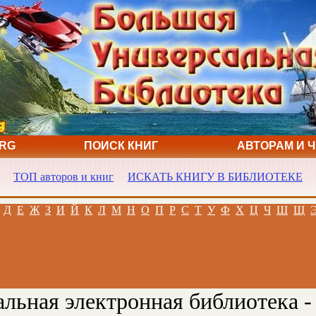
ORG
ПОИСК КНИГ
АВТОРАМ И 
ТОП авторов и книг
ИСКАТЬ КНИГУ В БИБЛИОТЕКЕ
Д
Е
Ж
З
И
Й
К
Л
М
Н
О
П
Р
С
Т
У
Ф
Х
Ц
Ч
Ш
Щ
льная электронная библиотека -