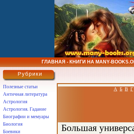
ГЛАВНАЯ - КНИГИ НА MANY-BOOKS.
Рубрики
Полезные статьи
А
Б
В
Г
Античная литература
Астрология
Астрология. Гадание
Биографии и мемуары
Биология
Большая универса
Боевики