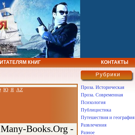
ЧИТАТЕЛЯМ КНИГ
КОНТАКТЫ
Рубрики
Проза. Историческая
Э
Ю
Я
AZ
Проза. Современная
Психология
Публицистика
Путешествия и география
Развлечения
 Many-Books.Org -
Разное