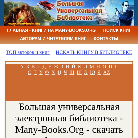
ГЛАВНАЯ - КНИГИ НА MANY-BOOKS.ORG
ПОИСК КНИГ
АВТОРАМ И ЧИТАТЕЛЯМ КНИГ
КОНТАКТЫ
ТОП авторов и книг
ИСКАТЬ КНИГУ В БИБЛИОТЕКЕ
А
Б
В
Г
Д
Е
Ж
З
И
Й
К
Л
М
Н
О
П
Р
С
Т
У
Ф
Х
Ц
Ч
Ш
Щ
Э
Ю
Я
AZ
Большая универсальная
электронная библиотека -
Many-Books.Org - скачать