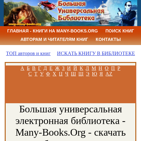
ГЛАВНАЯ - КНИГИ НА MANY-BOOKS.ORG
ПОИСК КНИГ
АВТОРАМ И ЧИТАТЕЛЯМ КНИГ
КОНТАКТЫ
ТОП авторов и книг
ИСКАТЬ КНИГУ В БИБЛИОТЕКЕ
А
Б
В
Г
Д
Е
Ж
З
И
Й
К
Л
М
Н
О
П
Р
С
Т
У
Ф
Х
Ц
Ч
Ш
Щ
Э
Ю
Я
AZ
Большая универсальная
электронная библиотека -
Many-Books.Org - скачать