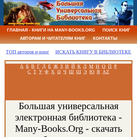
ГЛАВНАЯ - КНИГИ НА MANY-BOOKS.ORG
ПОИСК КНИГ
АВТОРАМ И ЧИТАТЕЛЯМ КНИГ
КОНТАКТЫ
ТОП авторов и книг
ИСКАТЬ КНИГУ В БИБЛИОТЕКЕ
А
Б
В
Г
Д
Е
Ж
З
И
Й
К
Л
М
Н
О
П
Р
С
Т
У
Ф
Х
Ц
Ч
Ш
Щ
Э
Ю
Я
AZ
Большая универсальная
электронная библиотека -
Many-Books.Org - скачать