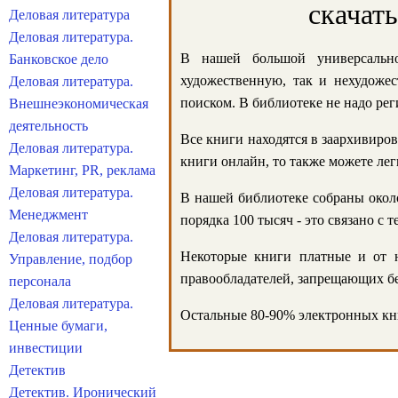
скачат
Деловая литература
Деловая литература.
В нашей большой универсально
Банковское дело
художественную, так и нехудожес
Деловая литература.
поиском. В библиотеке не надо реги
Внешнеэкономическая
деятельность
Все книги находятся в заархивиров
Деловая литература.
книги онлайн, то также можете лег
Маркетинг, PR, реклама
Деловая литература.
В нашей библиотеке собраны около
Менеджмент
порядка 100 тысяч - это связано с
Деловая литература.
Некоторые книги платные и от н
Управление, подбор
правообладателей, запрещающих бе
персонала
Деловая литература.
Остальные 80-90% электронных кни
Ценные бумаги,
инвестиции
Детектив
Детектив. Иронический