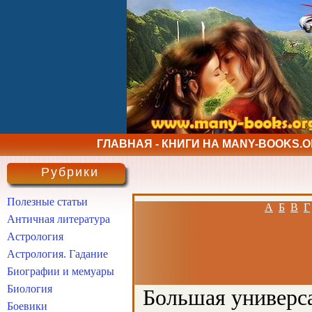
ГЛАВНАЯ - КНИГИ НА MANY-BOOKS.
Рубрики
Полезные статьи
А
Б
В
Г
Античная литература
Астрология
Астрология. Гадание
Биографии и мемуары
Биология
Большая универса
Боевики