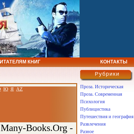
ЧИТАТЕЛЯМ КНИГ
КОНТАКТЫ
Рубрики
Проза. Историческая
Э
Ю
Я
AZ
Проза. Современная
Психология
Публицистика
Путешествия и география
Развлечения
 Many-Books.Org -
Разное