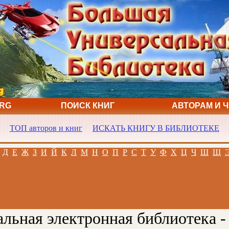
ORG
ПОИСК КНИГ
АВТОРАМ И 
ТОП авторов и книг
ИСКАТЬ КНИГУ В БИБЛИОТЕКЕ
Д
Е
Ж
З
И
Й
К
Л
М
Н
О
П
Р
С
Т
У
Ф
Х
Ц
Ч
Ш
Щ
льная электронная библиотека -