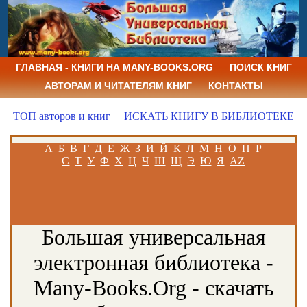
ГЛАВНАЯ - КНИГИ НА MANY-BOOKS.ORG
ПОИСК КНИГ
АВТОРАМ И ЧИТАТЕЛЯМ КНИГ
КОНТАКТЫ
ТОП авторов и книг
ИСКАТЬ КНИГУ В БИБЛИОТЕКЕ
А
Б
В
Г
Д
Е
Ж
З
И
Й
К
Л
М
Н
О
П
Р
С
Т
У
Ф
Х
Ц
Ч
Ш
Щ
Э
Ю
Я
AZ
Большая универсальная
электронная библиотека -
Many-Books.Org - скачать