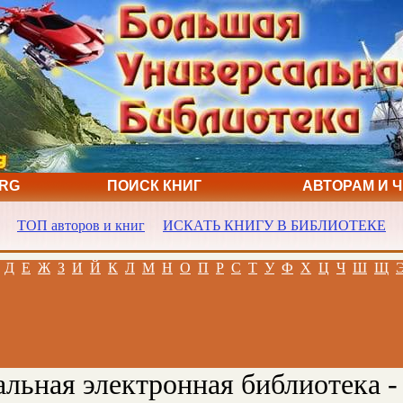
ORG
ПОИСК КНИГ
АВТОРАМ И 
ТОП авторов и книг
ИСКАТЬ КНИГУ В БИБЛИОТЕКЕ
Д
Е
Ж
З
И
Й
К
Л
М
Н
О
П
Р
С
Т
У
Ф
Х
Ц
Ч
Ш
Щ
льная электронная библиотека -