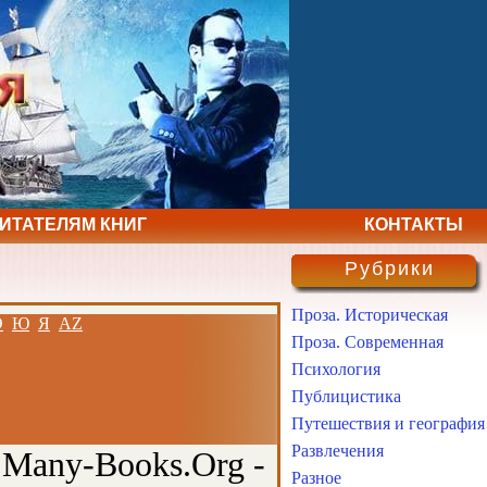
ЧИТАТЕЛЯМ КНИГ
КОНТАКТЫ
Рубрики
Проза. Историческая
Э
Ю
Я
AZ
Проза. Современная
Психология
Публицистика
Путешествия и география
Развлечения
 Many-Books.Org -
Разное