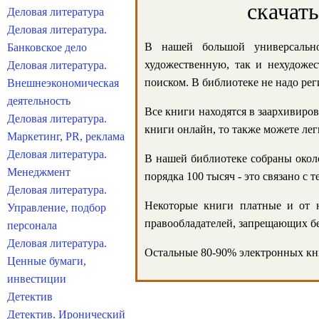
скачат
Деловая литература
Деловая литература.
В нашей большой универсально
Банковское дело
художественную, так и нехудожес
Деловая литература.
поиском. В библиотеке не надо реги
Внешнеэкономическая
деятельность
Все книги находятся в заархивиров
Деловая литература.
книги онлайн, то также можете лег
Маркетинг, PR, реклама
Деловая литература.
В нашей библиотеке собраны около
Менеджмент
порядка 100 тысяч - это связано с
Деловая литература.
Некоторые книги платные и от н
Управление, подбор
правообладателей, запрещающих бе
персонала
Деловая литература.
Остальные 80-90% электронных кни
Ценные бумаги,
инвестиции
Детектив
Детектив. Иронический