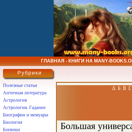
ГЛАВНАЯ - КНИГИ НА MANY-BOOKS.
Рубрики
Полезные статьи
А
Б
В
Г
Античная литература
Астрология
Астрология. Гадание
Биографии и мемуары
Биология
Большая универса
Боевики