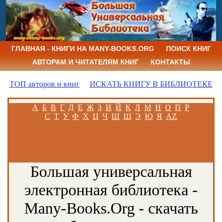
ГЛАВНАЯ - КНИГИ НА MANY-BOOKS.ORG
ПОИСК КНИГ
АВТОРАМ И ЧИТАТЕЛЯМ КНИГ
КОНТАКТЫ
ТОП авторов и книг
ИСКАТЬ КНИГУ В БИБЛИОТЕКЕ
А
Б
В
Г
Д
Е
Ж
З
И
Й
К
Л
М
Н
О
П
Р
С
Т
У
Ф
Х
Ц
Ч
Ш
Щ
Э
Ю
Я
AZ
Большая универсальная
электронная библиотека -
Many-Books.Org - скачать