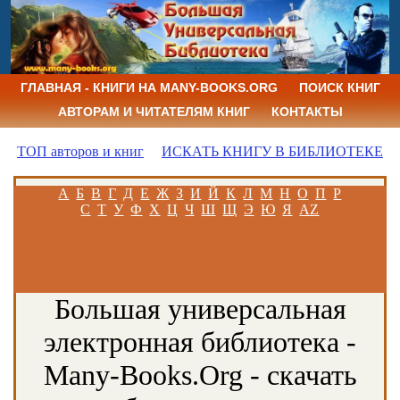
ГЛАВНАЯ - КНИГИ НА MANY-BOOKS.ORG
ПОИСК КНИГ
АВТОРАМ И ЧИТАТЕЛЯМ КНИГ
КОНТАКТЫ
ТОП авторов и книг
ИСКАТЬ КНИГУ В БИБЛИОТЕКЕ
А
Б
В
Г
Д
Е
Ж
З
И
Й
К
Л
М
Н
О
П
Р
С
Т
У
Ф
Х
Ц
Ч
Ш
Щ
Э
Ю
Я
AZ
Большая универсальная
электронная библиотека -
Many-Books.Org - скачать