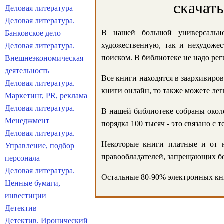
скачат
Деловая литература
Деловая литература.
В нашей большой универсально
Банковское дело
художественную, так и нехудожес
Деловая литература.
поиском. В библиотеке не надо реги
Внешнеэкономическая
деятельность
Все книги находятся в заархивиров
Деловая литература.
книги онлайн, то также можете лег
Маркетинг, PR, реклама
Деловая литература.
В нашей библиотеке собраны около
Менеджмент
порядка 100 тысяч - это связано с
Деловая литература.
Некоторые книги платные и от н
Управление, подбор
правообладателей, запрещающих бе
персонала
Деловая литература.
Остальные 80-90% электронных кни
Ценные бумаги,
инвестиции
Детектив
Детектив. Иронический