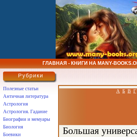
ГЛАВНАЯ - КНИГИ НА MANY-BOOKS.
Рубрики
Полезные статьи
А
Б
В
Г
Античная литература
Астрология
Астрология. Гадание
Биографии и мемуары
Биология
Большая универса
Боевики