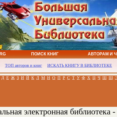
ORG
ПОИСК КНИГ
АВТОРАМ И 
ТОП авторов и книг
ИСКАТЬ КНИГУ В БИБЛИОТЕКЕ
Д
Е
Ж
З
И
Й
К
Л
М
Н
О
П
Р
С
Т
У
Ф
Х
Ц
Ч
Ш
Щ
льная электронная библиотека -