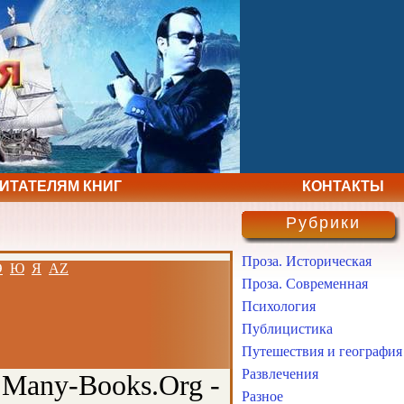
ЧИТАТЕЛЯМ КНИГ
КОНТАКТЫ
Рубрики
Проза. Историческая
Э
Ю
Я
AZ
Проза. Современная
Психология
Публицистика
Путешествия и география
Развлечения
 Many-Books.Org -
Разное