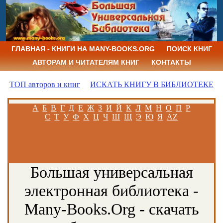
ГЛАВНАЯ - КНИГИ НА MANY-BOOKS.ORG
ПОИСК КНИГ
АВТОРАМ И ЧИТАТЕЛЯМ КНИГ
КОНТАКТЫ
ТОП авторов и книг
ИСКАТЬ КНИГУ В БИБЛИОТЕКЕ
А
Б
В
Г
Д
Е
Ж
З
И
Й
К
Л
М
Н
О
П
Р
С
Т
У
Ф
Х
Ц
Ч
Ш
Щ
Э
Ю
Я
AZ
Большая универсальная
электронная библиотека -
Many-Books.Org - скачать