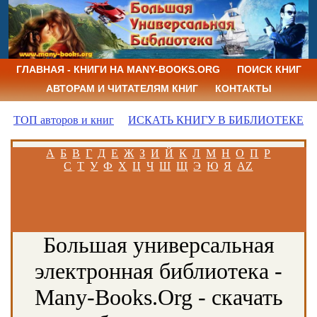
ГЛАВНАЯ - КНИГИ НА MANY-BOOKS.ORG
ПОИСК КНИГ
АВТОРАМ И ЧИТАТЕЛЯМ КНИГ
КОНТАКТЫ
ТОП авторов и книг
ИСКАТЬ КНИГУ В БИБЛИОТЕКЕ
А
Б
В
Г
Д
Е
Ж
З
И
Й
К
Л
М
Н
О
П
Р
С
Т
У
Ф
Х
Ц
Ч
Ш
Щ
Э
Ю
Я
AZ
Большая универсальная
электронная библиотека -
Many-Books.Org - скачать