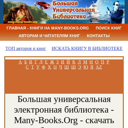
ГЛАВНАЯ - КНИГИ НА MANY-BOOKS.ORG
ПОИСК КНИГ
АВТОРАМ И ЧИТАТЕЛЯМ КНИГ
КОНТАКТЫ
ТОП авторов и книг
ИСКАТЬ КНИГУ В БИБЛИОТЕКЕ
А
Б
В
Г
Д
Е
Ж
З
И
Й
К
Л
М
Н
О
П
Р
С
Т
У
Ф
Х
Ц
Ч
Ш
Щ
Э
Ю
Я
AZ
Большая универсальная
электронная библиотека -
Many-Books.Org - скачать