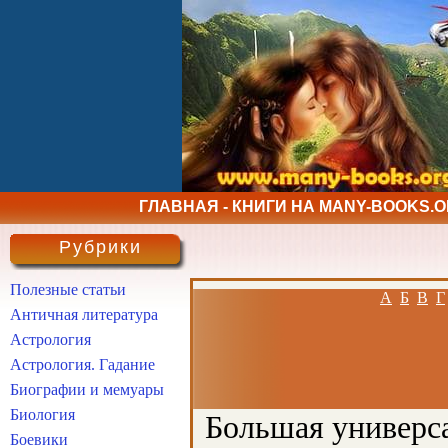
ГЛАВНАЯ - КНИГИ НА MANY-BOOKS.
Рубрики
Полезные статьи
А
Б
В
Г
Античная литература
Астрология
Астрология. Гадание
Биографии и мемуары
Биология
Большая универса
Боевики