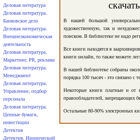
скачат
Деловая литература
Деловая литература.
В нашей большой универсально
Банковское дело
художественную, так и нехудожес
Деловая литература.
поиском. В библиотеке не надо реги
Внешнеэкономическая
деятельность
Все книги находятся в заархивиров
Деловая литература.
книги онлайн, то также можете лег
Маркетинг, PR, реклама
Деловая литература.
В нашей библиотеке собраны около
Менеджмент
порядка 100 тысяч - это связано с
Деловая литература.
Некоторые книги платные и от н
Управление, подбор
правообладателей, запрещающих бе
персонала
Деловая литература.
Остальные 80-90% электронных кни
Ценные бумаги,
инвестиции
Детектив
Детектив. Иронический