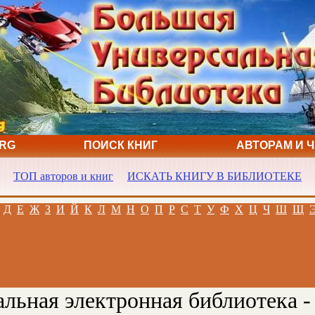
ORG
ПОИСК КНИГ
АВТОРАМ И 
ТОП авторов и книг
ИСКАТЬ КНИГУ В БИБЛИОТЕКЕ
Д
Е
Ж
З
И
Й
К
Л
М
Н
О
П
Р
С
Т
У
Ф
Х
Ц
Ч
Ш
Щ
льная электронная библиотека -