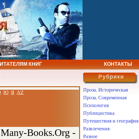
ЧИТАТЕЛЯМ КНИГ
КОНТАКТЫ
Рубрики
Проза. Историческая
Э
Ю
Я
AZ
Проза. Современная
Психология
Публицистика
Путешествия и география
Развлечения
 Many-Books.Org -
Разное