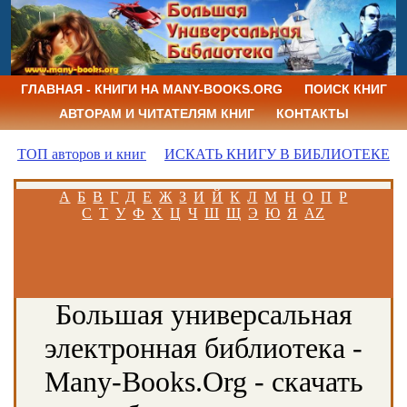
ГЛАВНАЯ - КНИГИ НА MANY-BOOKS.ORG
ПОИСК КНИГ
АВТОРАМ И ЧИТАТЕЛЯМ КНИГ
КОНТАКТЫ
ТОП авторов и книг
ИСКАТЬ КНИГУ В БИБЛИОТЕКЕ
А
Б
В
Г
Д
Е
Ж
З
И
Й
К
Л
М
Н
О
П
Р
С
Т
У
Ф
Х
Ц
Ч
Ш
Щ
Э
Ю
Я
AZ
Большая универсальная
электронная библиотека -
Many-Books.Org - скачать