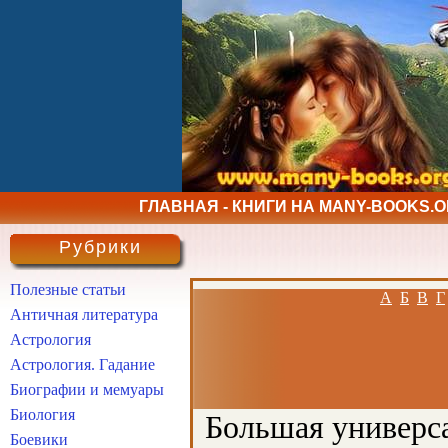
ГЛАВНАЯ - КНИГИ НА MANY-BOOKS.
Рубрики
Полезные статьи
А
Б
В
Г
Античная литература
Астрология
Астрология. Гадание
Биографии и мемуары
Биология
Большая универса
Боевики