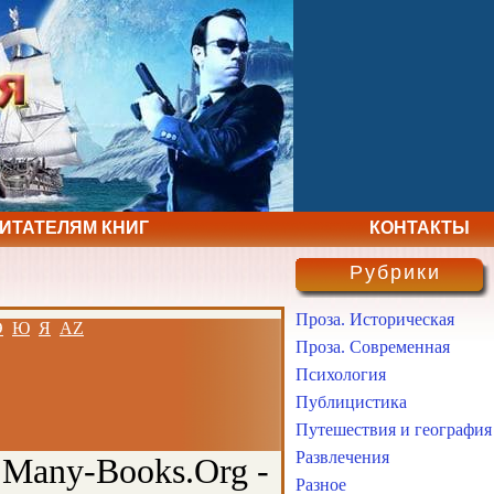
ЧИТАТЕЛЯМ КНИГ
КОНТАКТЫ
Рубрики
Проза. Историческая
Э
Ю
Я
AZ
Проза. Современная
Психология
Публицистика
Путешествия и география
Развлечения
 Many-Books.Org -
Разное