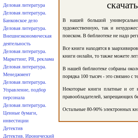
скачат
Деловая литература
Деловая литература.
В нашей большой универсально
Банковское дело
художественную, так и нехудожес
Деловая литература.
поиском. В библиотеке не надо реги
Внешнеэкономическая
деятельность
Все книги находятся в заархивиров
Деловая литература.
книги онлайн, то также можете лег
Маркетинг, PR, реклама
Деловая литература.
В нашей библиотеке собраны около
Менеджмент
порядка 100 тысяч - это связано с
Деловая литература.
Некоторые книги платные и от н
Управление, подбор
правообладателей, запрещающих бе
персонала
Деловая литература.
Остальные 80-90% электронных кни
Ценные бумаги,
инвестиции
Детектив
Детектив. Иронический