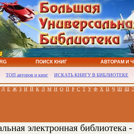
ORG
ПОИСК КНИГ
АВТОРАМ И 
ТОП авторов и книг
ИСКАТЬ КНИГУ В БИБЛИОТЕКЕ
Д
Е
Ж
З
И
Й
К
Л
М
Н
О
П
Р
С
Т
У
Ф
Х
Ц
Ч
Ш
Щ
льная электронная библиотека -