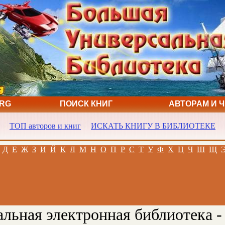
ORG
ПОИСК КНИГ
АВТОРАМ И 
ТОП авторов и книг
ИСКАТЬ КНИГУ В БИБЛИОТЕКЕ
Д
Е
Ж
З
И
Й
К
Л
М
Н
О
П
Р
С
Т
У
Ф
Х
Ц
Ч
Ш
Щ
льная электронная библиотека -