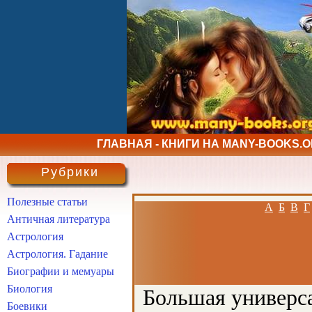
ГЛАВНАЯ - КНИГИ НА MANY-BOOKS.
Рубрики
Полезные статьи
А
Б
В
Г
Античная литература
Астрология
Астрология. Гадание
Биографии и мемуары
Биология
Большая универса
Боевики