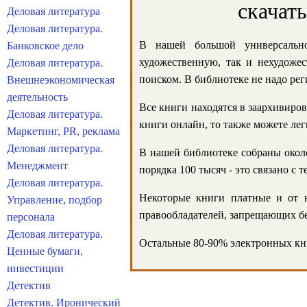
скачат
Деловая литература
Деловая литература.
В нашей большой универсально
Банковское дело
художественную, так и нехудожес
Деловая литература.
поиском. В библиотеке не надо реги
Внешнеэкономическая
деятельность
Все книги находятся в заархивиров
Деловая литература.
книги онлайн, то также можете лег
Маркетинг, PR, реклама
Деловая литература.
В нашей библиотеке собраны около
Менеджмент
порядка 100 тысяч - это связано с
Деловая литература.
Некоторые книги платные и от н
Управление, подбор
правообладателей, запрещающих бе
персонала
Деловая литература.
Остальные 80-90% электронных кни
Ценные бумаги,
инвестиции
Детектив
Детектив. Иронический