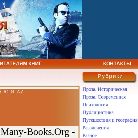
ЧИТАТЕЛЯМ КНИГ
КОНТАКТЫ
Рубрики
Проза. Историческая
Э
Ю
Я
AZ
Проза. Современная
Психология
Публицистика
Путешествия и география
Развлечения
 Many-Books.Org -
Разное