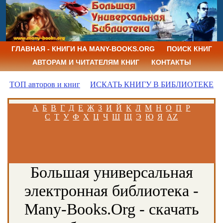
ГЛАВНАЯ - КНИГИ НА MANY-BOOKS.ORG
ПОИСК КНИГ
АВТОРАМ И ЧИТАТЕЛЯМ КНИГ
КОНТАКТЫ
ТОП авторов и книг
ИСКАТЬ КНИГУ В БИБЛИОТЕКЕ
А
Б
В
Г
Д
Е
Ж
З
И
Й
К
Л
М
Н
О
П
Р
С
Т
У
Ф
Х
Ц
Ч
Ш
Щ
Э
Ю
Я
AZ
Большая универсальная
электронная библиотека -
Many-Books.Org - скачать