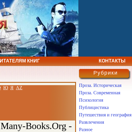
ЧИТАТЕЛЯМ КНИГ
КОНТАКТЫ
Рубрики
Проза. Историческая
Э
Ю
Я
AZ
Проза. Современная
Психология
Публицистика
Путешествия и география
Развлечения
 Many-Books.Org -
Разное