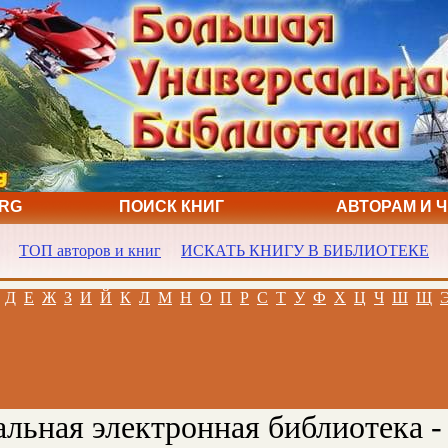
ORG
ПОИСК КНИГ
АВТОРАМ И 
ТОП авторов и книг
ИСКАТЬ КНИГУ В БИБЛИОТЕКЕ
Д
Е
Ж
З
И
Й
К
Л
М
Н
О
П
Р
С
Т
У
Ф
Х
Ц
Ч
Ш
Щ
льная электронная библиотека -