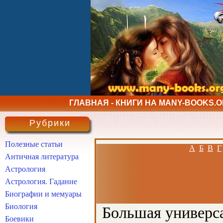
ГЛАВНАЯ - КНИГИ НА MANY-BOOKS.
Рубрики
Полезные статьи
А
Б
В
Г
Античная литература
Астрология
Астрология. Гадание
Биографии и мемуары
Биология
Большая универса
Боевики