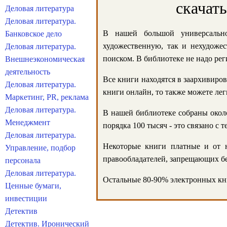
скачат
Деловая литература
Деловая литература.
В нашей большой универсально
Банковское дело
художественную, так и нехудожес
Деловая литература.
поиском. В библиотеке не надо реги
Внешнеэкономическая
деятельность
Все книги находятся в заархивиров
Деловая литература.
книги онлайн, то также можете лег
Маркетинг, PR, реклама
Деловая литература.
В нашей библиотеке собраны около
Менеджмент
порядка 100 тысяч - это связано с
Деловая литература.
Некоторые книги платные и от н
Управление, подбор
правообладателей, запрещающих бе
персонала
Деловая литература.
Остальные 80-90% электронных кни
Ценные бумаги,
инвестиции
Детектив
Детектив. Иронический