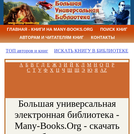
ГЛАВНАЯ - КНИГИ НА MANY-BOOKS.ORG
ПОИСК КНИГ
АВТОРАМ И ЧИТАТЕЛЯМ КНИГ
КОНТАКТЫ
ТОП авторов и книг
ИСКАТЬ КНИГУ В БИБЛИОТЕКЕ
А
Б
В
Г
Д
Е
Ж
З
И
Й
К
Л
М
Н
О
П
Р
С
Т
У
Ф
Х
Ц
Ч
Ш
Щ
Э
Ю
Я
AZ
Большая универсальная
электронная библиотека -
Many-Books.Org - скачать