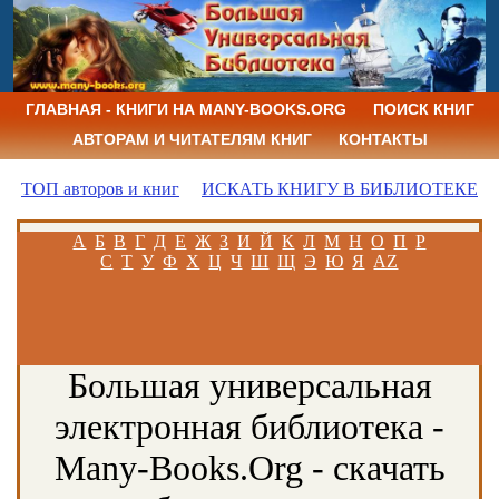
ГЛАВНАЯ - КНИГИ НА MANY-BOOKS.ORG
ПОИСК КНИГ
АВТОРАМ И ЧИТАТЕЛЯМ КНИГ
КОНТАКТЫ
ТОП авторов и книг
ИСКАТЬ КНИГУ В БИБЛИОТЕКЕ
А
Б
В
Г
Д
Е
Ж
З
И
Й
К
Л
М
Н
О
П
Р
С
Т
У
Ф
Х
Ц
Ч
Ш
Щ
Э
Ю
Я
AZ
Большая универсальная
электронная библиотека -
Many-Books.Org - скачать