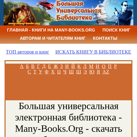
ГЛАВНАЯ - КНИГИ НА MANY-BOOKS.ORG
ПОИСК КНИГ
АВТОРАМ И ЧИТАТЕЛЯМ КНИГ
КОНТАКТЫ
ТОП авторов и книг
ИСКАТЬ КНИГУ В БИБЛИОТЕКЕ
А
Б
В
Г
Д
Е
Ж
З
И
Й
К
Л
М
Н
О
П
Р
С
Т
У
Ф
Х
Ц
Ч
Ш
Щ
Э
Ю
Я
AZ
Большая универсальная
электронная библиотека -
Many-Books.Org - скачать