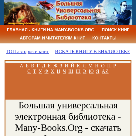
ГЛАВНАЯ - КНИГИ НА MANY-BOOKS.ORG
ПОИСК КНИГ
АВТОРАМ И ЧИТАТЕЛЯМ КНИГ
КОНТАКТЫ
ТОП авторов и книг
ИСКАТЬ КНИГУ В БИБЛИОТЕКЕ
А
Б
В
Г
Д
Е
Ж
З
И
Й
К
Л
М
Н
О
П
Р
С
Т
У
Ф
Х
Ц
Ч
Ш
Щ
Э
Ю
Я
AZ
Большая универсальная
электронная библиотека -
Many-Books.Org - скачать