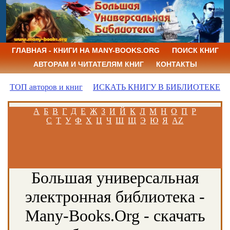
ГЛАВНАЯ - КНИГИ НА MANY-BOOKS.ORG
ПОИСК КНИГ
АВТОРАМ И ЧИТАТЕЛЯМ КНИГ
КОНТАКТЫ
ТОП авторов и книг
ИСКАТЬ КНИГУ В БИБЛИОТЕКЕ
А
Б
В
Г
Д
Е
Ж
З
И
Й
К
Л
М
Н
О
П
Р
С
Т
У
Ф
Х
Ц
Ч
Ш
Щ
Э
Ю
Я
AZ
Большая универсальная
электронная библиотека -
Many-Books.Org - скачать