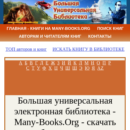
ГЛАВНАЯ - КНИГИ НА MANY-BOOKS.ORG
ПОИСК КНИГ
АВТОРАМ И ЧИТАТЕЛЯМ КНИГ
КОНТАКТЫ
ТОП авторов и книг
ИСКАТЬ КНИГУ В БИБЛИОТЕКЕ
А
Б
В
Г
Д
Е
Ж
З
И
Й
К
Л
М
Н
О
П
Р
С
Т
У
Ф
Х
Ц
Ч
Ш
Щ
Э
Ю
Я
AZ
Большая универсальная
электронная библиотека -
Many-Books.Org - скачать