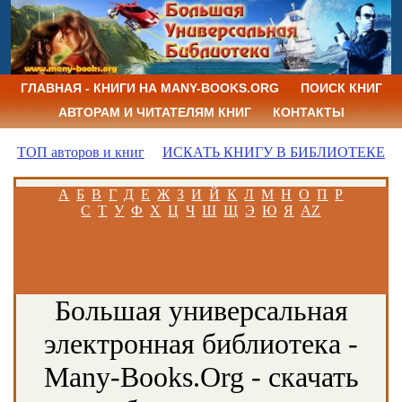
ГЛАВНАЯ - КНИГИ НА MANY-BOOKS.ORG
ПОИСК КНИГ
АВТОРАМ И ЧИТАТЕЛЯМ КНИГ
КОНТАКТЫ
ТОП авторов и книг
ИСКАТЬ КНИГУ В БИБЛИОТЕКЕ
А
Б
В
Г
Д
Е
Ж
З
И
Й
К
Л
М
Н
О
П
Р
С
Т
У
Ф
Х
Ц
Ч
Ш
Щ
Э
Ю
Я
AZ
Большая универсальная
электронная библиотека -
Many-Books.Org - скачать