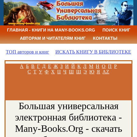
ГЛАВНАЯ - КНИГИ НА MANY-BOOKS.ORG
ПОИСК КНИГ
АВТОРАМ И ЧИТАТЕЛЯМ КНИГ
КОНТАКТЫ
ТОП авторов и книг
ИСКАТЬ КНИГУ В БИБЛИОТЕКЕ
А
Б
В
Г
Д
Е
Ж
З
И
Й
К
Л
М
Н
О
П
Р
С
Т
У
Ф
Х
Ц
Ч
Ш
Щ
Э
Ю
Я
AZ
Большая универсальная
электронная библиотека -
Many-Books.Org - скачать