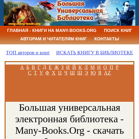
ГЛАВНАЯ - КНИГИ НА MANY-BOOKS.ORG
ПОИСК КНИГ
АВТОРАМ И ЧИТАТЕЛЯМ КНИГ
КОНТАКТЫ
ТОП авторов и книг
ИСКАТЬ КНИГУ В БИБЛИОТЕКЕ
А
Б
В
Г
Д
Е
Ж
З
И
Й
К
Л
М
Н
О
П
Р
С
Т
У
Ф
Х
Ц
Ч
Ш
Щ
Э
Ю
Я
AZ
Большая универсальная
электронная библиотека -
Many-Books.Org - скачать