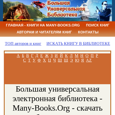
ГЛАВНАЯ - КНИГИ НА MANY-BOOKS.ORG
ПОИСК КНИГ
АВТОРАМ И ЧИТАТЕЛЯМ КНИГ
КОНТАКТЫ
ТОП авторов и книг
ИСКАТЬ КНИГУ В БИБЛИОТЕКЕ
А
Б
В
Г
Д
Е
Ж
З
И
Й
К
Л
М
Н
О
П
Р
С
Т
У
Ф
Х
Ц
Ч
Ш
Щ
Э
Ю
Я
AZ
Большая универсальная
электронная библиотека -
Many-Books.Org - скачать