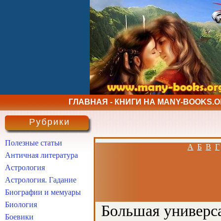
ГЛАВНАЯ - КНИГИ НА MANY-BOOKS.
Рубрики
Полезные статьи
А
Б
В
Г
Античная литература
Астрология
Астрология. Гадание
Биографии и мемуары
Биология
Большая универса
Боевики