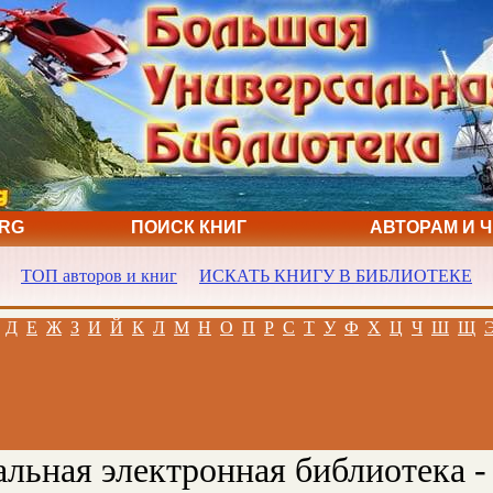
ORG
ПОИСК КНИГ
АВТОРАМ И 
ТОП авторов и книг
ИСКАТЬ КНИГУ В БИБЛИОТЕКЕ
Д
Е
Ж
З
И
Й
К
Л
М
Н
О
П
Р
С
Т
У
Ф
Х
Ц
Ч
Ш
Щ
льная электронная библиотека -