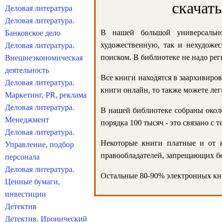
скачат
Деловая литература
Деловая литература.
В нашей большой универсально
Банковское дело
художественную, так и нехудожес
Деловая литература.
поиском. В библиотеке не надо реги
Внешнеэкономическая
деятельность
Все книги находятся в заархивиров
Деловая литература.
книги онлайн, то также можете лег
Маркетинг, PR, реклама
Деловая литература.
В нашей библиотеке собраны около
Менеджмент
порядка 100 тысяч - это связано с
Деловая литература.
Некоторые книги платные и от н
Управление, подбор
правообладателей, запрещающих бе
персонала
Деловая литература.
Остальные 80-90% электронных кни
Ценные бумаги,
инвестиции
Детектив
Детектив. Иронический