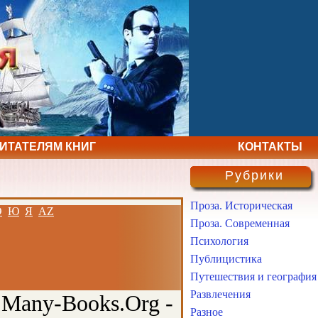
ЧИТАТЕЛЯМ КНИГ
КОНТАКТЫ
Рубрики
Проза. Историческая
Э
Ю
Я
AZ
Проза. Современная
Психология
Публицистика
Путешествия и география
Развлечения
 Many-Books.Org -
Разное