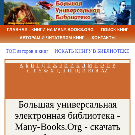
ГЛАВНАЯ - КНИГИ НА MANY-BOOKS.ORG
ПОИСК КНИГ
АВТОРАМ И ЧИТАТЕЛЯМ КНИГ
КОНТАКТЫ
ТОП авторов и книг
ИСКАТЬ КНИГУ В БИБЛИОТЕКЕ
А
Б
В
Г
Д
Е
Ж
З
И
Й
К
Л
М
Н
О
П
Р
С
Т
У
Ф
Х
Ц
Ч
Ш
Щ
Э
Ю
Я
AZ
Большая универсальная
электронная библиотека -
Many-Books.Org - скачать