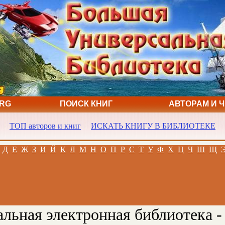
ORG
ПОИСК КНИГ
АВТОРАМ И 
ТОП авторов и книг
ИСКАТЬ КНИГУ В БИБЛИОТЕКЕ
Д
Е
Ж
З
И
Й
К
Л
М
Н
О
П
Р
С
Т
У
Ф
Х
Ц
Ч
Ш
Щ
льная электронная библиотека -