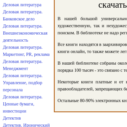
скачат
Деловая литература
Деловая литература.
В нашей большой универсально
Банковское дело
художественную, так и нехудожес
Деловая литература.
поиском. В библиотеке не надо реги
Внешнеэкономическая
деятельность
Все книги находятся в заархивиров
Деловая литература.
книги онлайн, то также можете лег
Маркетинг, PR, реклама
Деловая литература.
В нашей библиотеке собраны около
Менеджмент
порядка 100 тысяч - это связано с
Деловая литература.
Некоторые книги платные и от н
Управление, подбор
правообладателей, запрещающих бе
персонала
Деловая литература.
Остальные 80-90% электронных кни
Ценные бумаги,
инвестиции
Детектив
Детектив. Иронический