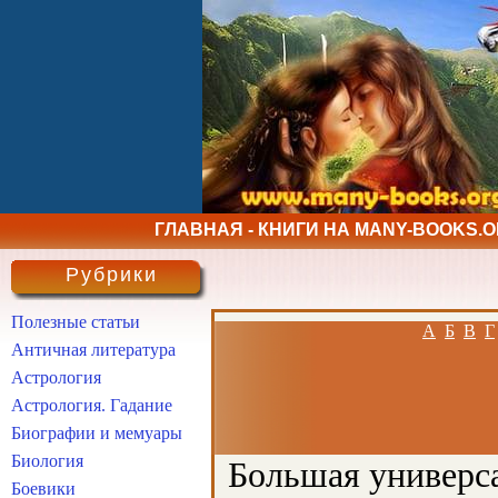
ГЛАВНАЯ - КНИГИ НА MANY-BOOKS.
Рубрики
Полезные статьи
А
Б
В
Г
Античная литература
Астрология
Астрология. Гадание
Биографии и мемуары
Биология
Большая универса
Боевики