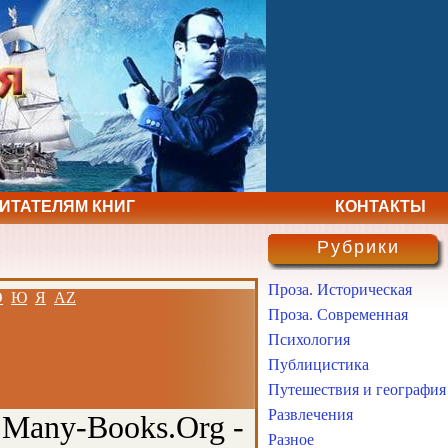
ЧИТАТЕЛЯМ КНИГ
КОНТАКТЫ
Рубрики
Проза. Историческая
Э
Ю
Я
AZ
Проза. Современная
Психология
Публицистика
Путешествия и география
Развлечения
 Many-Books.Org -
Разное