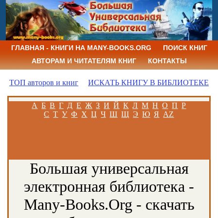
ГЛАВНАЯ - КНИГИ НА MANY-BOOKS.ORG
ПОИСК КНИГ
АВТОРАМ И ЧИТАТЕЛЯМ КНИГ
КОНТАКТЫ
ТОП авторов и книг
ИСКАТЬ КНИГУ В БИБЛИОТЕКЕ
А
Б
В
Г
Д
Е
Ж
З
И
Й
К
Л
М
Н
О
П
Р
С
Т
У
Ф
Х
Ц
Ч
Ш
Щ
Э
Ю
Я
AZ
Большая универсальная
электронная библиотека -
Many-Books.Org - скачать