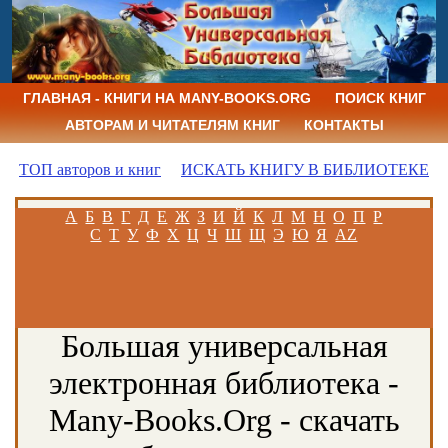
ГЛАВНАЯ - КНИГИ НА MANY-BOOKS.ORG
ПОИСК КНИГ
АВТОРАМ И ЧИТАТЕЛЯМ КНИГ
КОНТАКТЫ
ТОП авторов и книг
ИСКАТЬ КНИГУ В БИБЛИОТЕКЕ
А
Б
В
Г
Д
Е
Ж
З
И
Й
К
Л
М
Н
О
П
Р
С
Т
У
Ф
Х
Ц
Ч
Ш
Щ
Э
Ю
Я
AZ
Большая универсальная
электронная библиотека -
Many-Books.Org - скачать