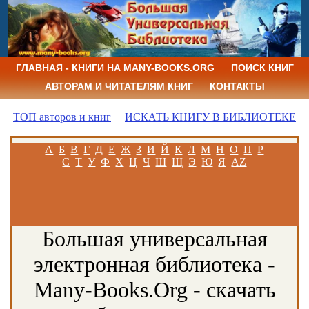
ГЛАВНАЯ - КНИГИ НА MANY-BOOKS.ORG
ПОИСК КНИГ
АВТОРАМ И ЧИТАТЕЛЯМ КНИГ
КОНТАКТЫ
ТОП авторов и книг
ИСКАТЬ КНИГУ В БИБЛИОТЕКЕ
А
Б
В
Г
Д
Е
Ж
З
И
Й
К
Л
М
Н
О
П
Р
С
Т
У
Ф
Х
Ц
Ч
Ш
Щ
Э
Ю
Я
AZ
Большая универсальная
электронная библиотека -
Many-Books.Org - скачать