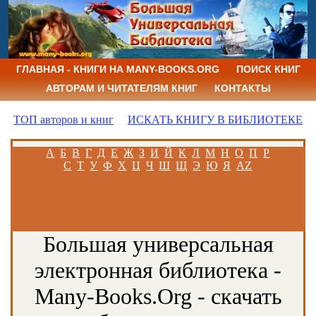
ГЛАВНАЯ - КНИГИ НА MANY-BOOKS.ORG
ПОИСК КНИГ
АВТОРАМ И ЧИТАТЕЛЯМ КНИГ
КОНТАКТЫ
ТОП авторов и книг
ИСКАТЬ КНИГУ В БИБЛИОТЕКЕ
А
Б
В
Г
Д
Е
Ж
З
И
Й
К
Л
М
Н
О
П
Р
С
Т
У
Ф
Х
Ц
Ч
Ш
Щ
Э
Ю
Я
AZ
Большая универсальная
электронная библиотека -
Many-Books.Org - скачать