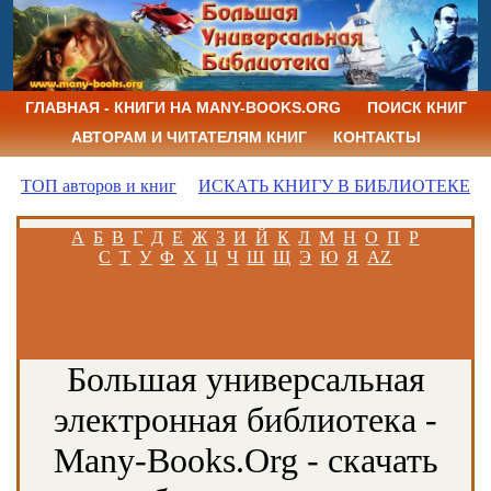
ГЛАВНАЯ - КНИГИ НА MANY-BOOKS.ORG
ПОИСК КНИГ
АВТОРАМ И ЧИТАТЕЛЯМ КНИГ
КОНТАКТЫ
ТОП авторов и книг
ИСКАТЬ КНИГУ В БИБЛИОТЕКЕ
А
Б
В
Г
Д
Е
Ж
З
И
Й
К
Л
М
Н
О
П
Р
С
Т
У
Ф
Х
Ц
Ч
Ш
Щ
Э
Ю
Я
AZ
Большая универсальная
электронная библиотека -
Many-Books.Org - скачать