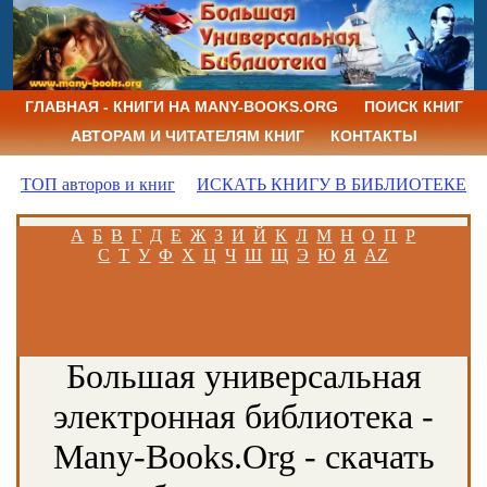
ГЛАВНАЯ - КНИГИ НА MANY-BOOKS.ORG
ПОИСК КНИГ
АВТОРАМ И ЧИТАТЕЛЯМ КНИГ
КОНТАКТЫ
ТОП авторов и книг
ИСКАТЬ КНИГУ В БИБЛИОТЕКЕ
А
Б
В
Г
Д
Е
Ж
З
И
Й
К
Л
М
Н
О
П
Р
С
Т
У
Ф
Х
Ц
Ч
Ш
Щ
Э
Ю
Я
AZ
Большая универсальная
электронная библиотека -
Many-Books.Org - скачать