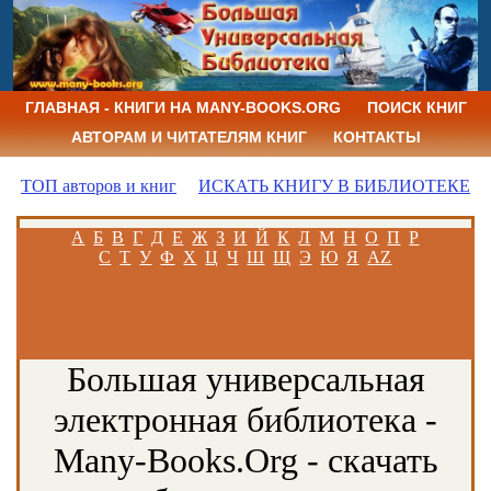
ГЛАВНАЯ - КНИГИ НА MANY-BOOKS.ORG
ПОИСК КНИГ
АВТОРАМ И ЧИТАТЕЛЯМ КНИГ
КОНТАКТЫ
ТОП авторов и книг
ИСКАТЬ КНИГУ В БИБЛИОТЕКЕ
А
Б
В
Г
Д
Е
Ж
З
И
Й
К
Л
М
Н
О
П
Р
С
Т
У
Ф
Х
Ц
Ч
Ш
Щ
Э
Ю
Я
AZ
Большая универсальная
электронная библиотека -
Many-Books.Org - скачать