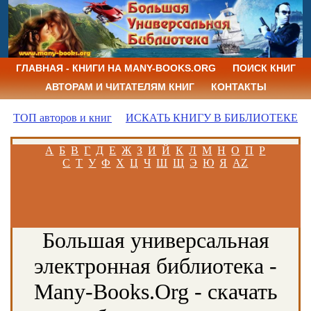
ГЛАВНАЯ - КНИГИ НА MANY-BOOKS.ORG
ПОИСК КНИГ
АВТОРАМ И ЧИТАТЕЛЯМ КНИГ
КОНТАКТЫ
ТОП авторов и книг
ИСКАТЬ КНИГУ В БИБЛИОТЕКЕ
А
Б
В
Г
Д
Е
Ж
З
И
Й
К
Л
М
Н
О
П
Р
С
Т
У
Ф
Х
Ц
Ч
Ш
Щ
Э
Ю
Я
AZ
Большая универсальная
электронная библиотека -
Many-Books.Org - скачать