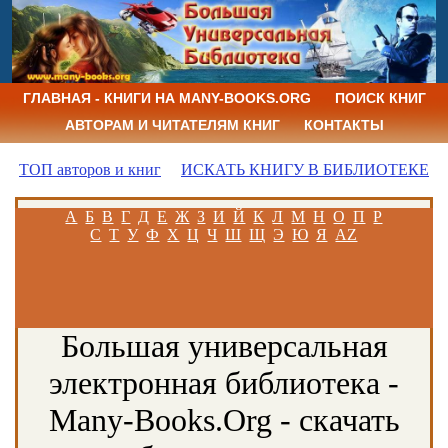
ГЛАВНАЯ - КНИГИ НА MANY-BOOKS.ORG
ПОИСК КНИГ
АВТОРАМ И ЧИТАТЕЛЯМ КНИГ
КОНТАКТЫ
ТОП авторов и книг
ИСКАТЬ КНИГУ В БИБЛИОТЕКЕ
А
Б
В
Г
Д
Е
Ж
З
И
Й
К
Л
М
Н
О
П
Р
С
Т
У
Ф
Х
Ц
Ч
Ш
Щ
Э
Ю
Я
AZ
Большая универсальная
электронная библиотека -
Many-Books.Org - скачать