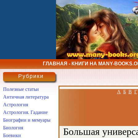
ГЛАВНАЯ - КНИГИ НА MANY-BOOKS.
Рубрики
Полезные статьи
А
Б
В
Г
Античная литература
Астрология
Астрология. Гадание
Биографии и мемуары
Биология
Большая универса
Боевики