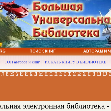
ORG
ПОИСК КНИГ
АВТОРАМ И 
ТОП авторов и книг
ИСКАТЬ КНИГУ В БИБЛИОТЕКЕ
Д
Е
Ж
З
И
Й
К
Л
М
Н
О
П
Р
С
Т
У
Ф
Х
Ц
Ч
Ш
Щ
льная электронная библиотека -