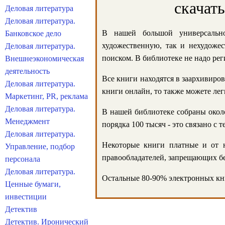
скачат
Деловая литература
Деловая литература.
В нашей большой универсально
Банковское дело
художественную, так и нехудожес
Деловая литература.
поиском. В библиотеке не надо реги
Внешнеэкономическая
деятельность
Все книги находятся в заархивиров
Деловая литература.
книги онлайн, то также можете лег
Маркетинг, PR, реклама
Деловая литература.
В нашей библиотеке собраны около
Менеджмент
порядка 100 тысяч - это связано с
Деловая литература.
Некоторые книги платные и от н
Управление, подбор
правообладателей, запрещающих бе
персонала
Деловая литература.
Остальные 80-90% электронных кни
Ценные бумаги,
инвестиции
Детектив
Детектив. Иронический