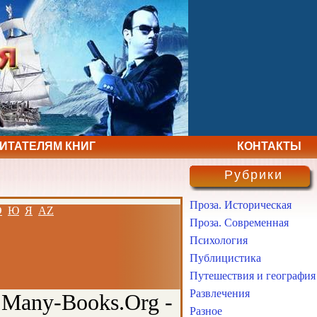
ЧИТАТЕЛЯМ КНИГ
КОНТАКТЫ
Рубрики
Проза. Историческая
Э
Ю
Я
AZ
Проза. Современная
Психология
Публицистика
Путешествия и география
Развлечения
 Many-Books.Org -
Разное