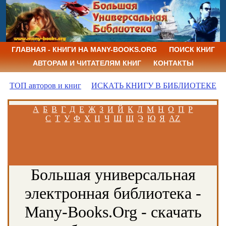
ГЛАВНАЯ - КНИГИ НА MANY-BOOKS.ORG
ПОИСК КНИГ
АВТОРАМ И ЧИТАТЕЛЯМ КНИГ
КОНТАКТЫ
ТОП авторов и книг
ИСКАТЬ КНИГУ В БИБЛИОТЕКЕ
А
Б
В
Г
Д
Е
Ж
З
И
Й
К
Л
М
Н
О
П
Р
С
Т
У
Ф
Х
Ц
Ч
Ш
Щ
Э
Ю
Я
AZ
Большая универсальная
электронная библиотека -
Many-Books.Org - скачать