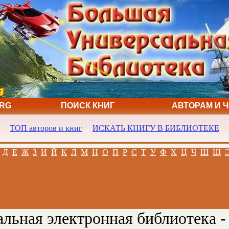
ORG
ПОИСК КНИГ
АВТОРАМ И 
ТОП авторов и книг
ИСКАТЬ КНИГУ В БИБЛИОТЕКЕ
Д
Е
Ж
З
И
Й
К
Л
М
Н
О
П
Р
С
Т
У
Ф
Х
Ц
Ч
Ш
Щ
льная электронная библиотека -