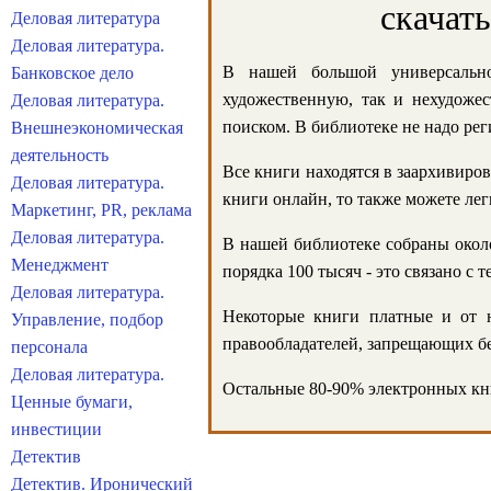
скачат
Деловая литература
Деловая литература.
В нашей большой универсально
Банковское дело
художественную, так и нехудожес
Деловая литература.
поиском. В библиотеке не надо реги
Внешнеэкономическая
деятельность
Все книги находятся в заархивиров
Деловая литература.
книги онлайн, то также можете лег
Маркетинг, PR, реклама
Деловая литература.
В нашей библиотеке собраны около
Менеджмент
порядка 100 тысяч - это связано с
Деловая литература.
Некоторые книги платные и от н
Управление, подбор
правообладателей, запрещающих бе
персонала
Деловая литература.
Остальные 80-90% электронных кни
Ценные бумаги,
инвестиции
Детектив
Детектив. Иронический