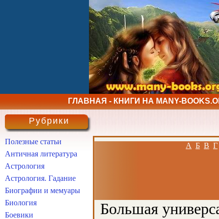
ГЛАВНАЯ - КНИГИ НА MANY-BOOKS.
Рубрики
Полезные статьи
А
Б
В
Г
Античная литература
Астрология
Астрология. Гадание
Биографии и мемуары
Биология
Большая универса
Боевики