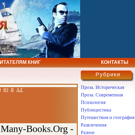
ЧИТАТЕЛЯМ КНИГ
КОНТАКТЫ
Рубрики
Проза. Историческая
Э
Ю
Я
AZ
Проза. Современная
Психология
Публицистика
Путешествия и география
Развлечения
 Many-Books.Org -
Разное